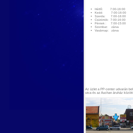
Hétfő: 7:00-16:00
Kedd: 7:00-16:00
Szerda: 7:00-16:00
Csütörtök: 7:00-16:00
Péntek : 7:00-15:00
Szombat: zárva
Vasárnap: zárva
Az üzlet a PP-center udvarán bel
utca és az Auchan áruház között 