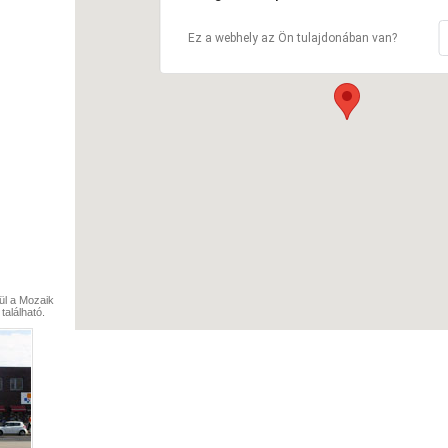
Ez a webhely az Ön tulajdonában van?
ül a Mozaik
található.