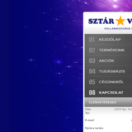
ELÉRHETŐSÉGEK
Cím
1033 Bp, Sze
Tel.
E-mail
Nyitva tartás