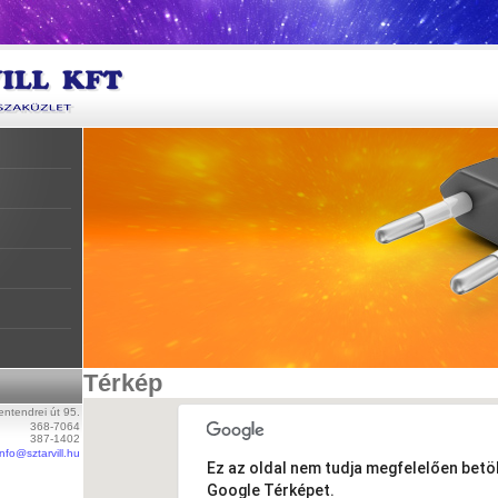
Térkép
ntendrei út 95.
368-7064
387-1402
info@sztarvill.hu
Ez az oldal nem tudja megfelelően betöl
Google Térképet.